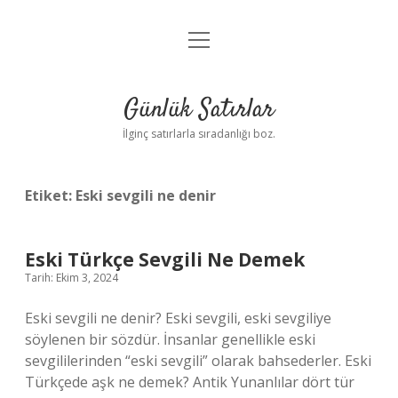
menüyü
Anasayfa
aç
Gizlilik Politikası
Günlük Satırlar
Yasal Uyarı
İlginç satırlarla sıradanlığı boz.
Hakkımızda
Etiket:
Eski sevgili ne denir
Eski Türkçe Sevgili Ne Demek
Tarih: Ekim 3, 2024
Eski sevgili ne denir? Eski sevgili, eski sevgiliye
söylenen bir sözdür. İnsanlar genellikle eski
sevgililerinden “eski sevgili” olarak bahsederler. Eski
Türkçede aşk ne demek? Antik Yunanlılar dört tür