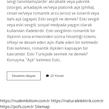
sevgi tanımlamışlardır: akrabalık veya yakınlık
(storge), arkadaşlık ve/veya platonik aşk (philia),
cinsel ve/veya romantik arzu (eros) ve özverili veya
ilahi aşk (agape). Eski sevgili ne demek? Eski sevgili
veya eski sevgili, sosyal medyada yaygın olarak
kullanılan ifadelerdir. Eski sevgilinin romantik bir
ilişkinin sona ermesinden sonra hissettiği özlemi,
öfkeyi ve devam eden aşkı ifade eden bir kelimedir.
Eski kelimesi, romantik ilişkileri kapsayan bir
kavramdır. Eski Türkçede sevmek ne demek?
Konuşma. “Aşk” kelimesi Eski…
Eski
Devamını okuyun
22 Yorum
Türkçe
Sevgili
Ne
Demek
https://nudembilisim.com.tr
https://naturalelektrik.com.tr
https://pofs.com.tr
Sitemap