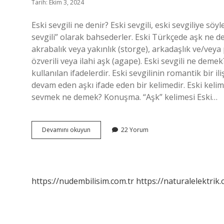
Tarih: Ekim 3, 2024
Eski sevgili ne denir? Eski sevgili, eski sevgiliye söy
sevgili” olarak bahsederler. Eski Türkçede aşk ne de
akrabalık veya yakınlık (storge), arkadaşlık ve/veya 
özverili veya ilahi aşk (agape). Eski sevgili ne deme
kullanılan ifadelerdir. Eski sevgilinin romantik bir 
devam eden aşkı ifade eden bir kelimedir. Eski kelim
sevmek ne demek? Konuşma. “Aşk” kelimesi Eski…
Eski
Devamını okuyun
22 Yorum
Türkçe
Sevgili
Ne
Demek
https://nudembilisim.com.tr
https://naturalelektrik.