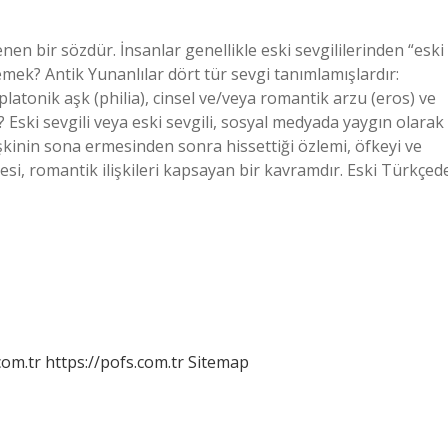
lenen bir sözdür. İnsanlar genellikle eski sevgililerinden “eski
mek? Antik Yunanlılar dört tür sevgi tanımlamışlardır:
platonik aşk (philia), cinsel ve/veya romantik arzu (eros) ve
k? Eski sevgili veya eski sevgili, sosyal medyada yaygın olarak
ilişkinin sona ermesinden sonra hissettiği özlemi, öfkeyi ve
esi, romantik ilişkileri kapsayan bir kavramdır. Eski Türkçed
com.tr
https://pofs.com.tr
Sitemap