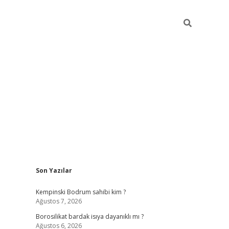
Sidebar
Son Yazılar
vdcasino
Kempinski Bodrum sahibi kim ?
Ağustos 7, 2026
Borosilikat bardak isıya dayanıklı mı ?
Ağustos 6, 2026