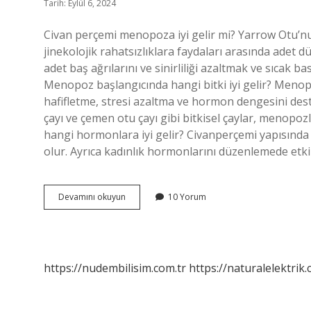
Tarih: Eylül 6, 2024
Civan perçemi menopoza iyi gelir mi? Yarrow Otu’nu
jinekolojik rahatsızlıklara faydaları arasında adet dü
adet baş ağrılarını ve sinirliliği azaltmak ve sıcak
Menopoz başlangıcında hangi bitki iyi gelir? Menopo
hafifletme, stresi azaltma ve hormon dengesini deste
çayı ve çemen otu çayı gibi bitkisel çaylar, menopoz
hangi hormonlara iyi gelir? Civanperçemi yapısında ö
olur. Ayrıca kadınlık hormonlarını düzenlemede etki
Civanperçemi
Devamını okuyun
10 Yorum
Erken
Menopoza
Iyi
Gelir
Mi
https://nudembilisim.com.tr
https://naturalelektrik.