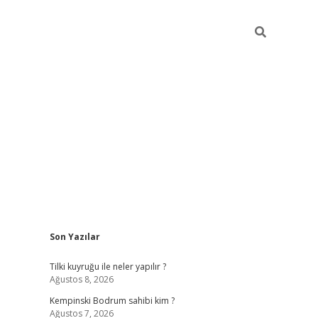
Sidebar
Son Yazılar
vdcasino
Tilki kuyruğu ile neler yapılır ?
Ağustos 8, 2026
Kempinski Bodrum sahibi kim ?
Ağustos 7, 2026