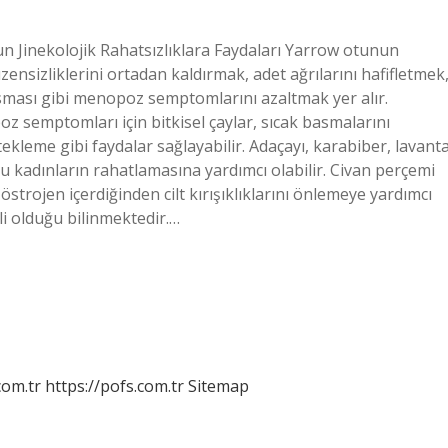
n Jinekolojik Rahatsızlıklara Faydaları Yarrow otunun
zensizliklerini ortadan kaldırmak, adet ağrılarını hafifletmek
 basması gibi menopoz semptomlarını azaltmak yer alır.
z semptomları için bitkisel çaylar, sıcak basmalarını
kleme gibi faydalar sağlayabilir. Adaçayı, karabiber, lavant
lu kadınların rahatlamasına yardımcı olabilir. Civan perçemi
strojen içerdiğinden cilt kırışıklıklarını önlemeye yardımcı
li olduğu bilinmektedir.…
com.tr
https://pofs.com.tr
Sitemap