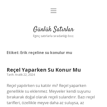
menüyü
Anasayfa
aç
Gizlilik Politikası
Günlük Satırlar
Yasal Uyarı
İlginç satırlarla sıradanlığı boz.
Hakkımızda
Etiket:
Erik reçeline su konulur mu
Reçel Yaparken Su Konur Mu
Tarih: Aralık 22, 2024
Reçel yapılırken su katılır mı? Reçel yaparken
genellikle su eklenmez. Meyveler kendi suyunu
bırakarak doğal olarak reçeli sulandırır. Bazı reçel
tarifleri, özellikle meyve daha az suluysa, az