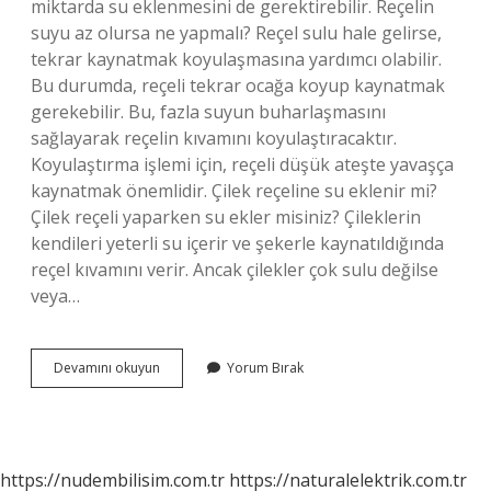
miktarda su eklenmesini de gerektirebilir. Reçelin
suyu az olursa ne yapmalı? Reçel sulu hale gelirse,
tekrar kaynatmak koyulaşmasına yardımcı olabilir.
Bu durumda, reçeli tekrar ocağa koyup kaynatmak
gerekebilir. Bu, fazla suyun buharlaşmasını
sağlayarak reçelin kıvamını koyulaştıracaktır.
Koyulaştırma işlemi için, reçeli düşük ateşte yavaşça
kaynatmak önemlidir. Çilek reçeline su eklenir mi?
Çilek reçeli yaparken su ekler misiniz? Çileklerin
kendileri yeterli su içerir ve şekerle kaynatıldığında
reçel kıvamını verir. Ancak çilekler çok sulu değilse
veya…
Reçel
Devamını okuyun
Yorum Bırak
Yaparken
Su
Konur
Mu
https://nudembilisim.com.tr
https://naturalelektrik.com.tr