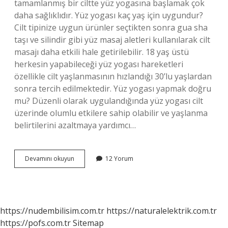
tamamlanmış bir ciltte yüz yogasına başlamak çok
daha sağlıklıdır. Yüz yogası kaç yaş için uygundur?
Cilt tipinize uygun ürünler seçtikten sonra gua sha
taşı ve silindir gibi yüz masaj aletleri kullanılarak cilt
masajı daha etkili hale getirilebilir. 18 yaş üstü
herkesin yapabileceği yüz yogası hareketleri
özellikle cilt yaşlanmasının hızlandığı 30’lu yaşlardan
sonra tercih edilmektedir. Yüz yogası yapmak doğru
mu? Düzenli olarak uygulandığında yüz yogası cilt
üzerinde olumlu etkilere sahip olabilir ve yaşlanma
belirtilerini azaltmaya yardımcı…
14
Devamını okuyun
12 Yorum
Yaşında
Yüz
Yogası
Yapılır
Mı
https://nudembilisim.com.tr
https://naturalelektrik.com.tr
https://pofs.com.tr
Sitemap