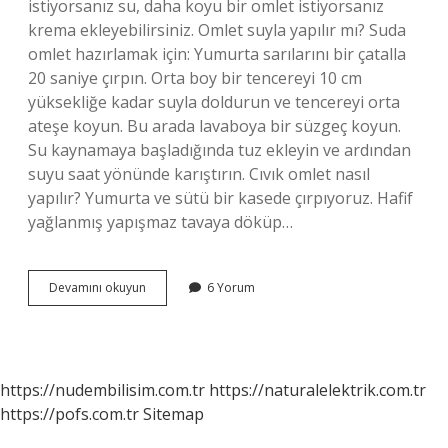
istiyorsanız su, daha koyu bir omlet istiyorsanız
krema ekleyebilirsiniz. Omlet suyla yapılır mı? Suda
omlet hazırlamak için: Yumurta sarılarını bir çatalla
20 saniye çırpın. Orta boy bir tencereyi 10 cm
yüksekliğe kadar suyla doldurun ve tencereyi orta
ateşe koyun. Bu arada lavaboya bir süzgeç koyun.
Su kaynamaya başladığında tuz ekleyin ve ardından
suyu saat yönünde karıştırın. Cıvık omlet nasıl
yapılır? Yumurta ve sütü bir kasede çırpıyoruz. Hafif
yağlanmış yapışmaz tavaya döküp…
Sulu
Devamını okuyun
6 Yorum
Omlet
Nasıl
Yapılır
https://nudembilisim.com.tr
https://naturalelektrik.com.tr
https://pofs.com.tr
Sitemap