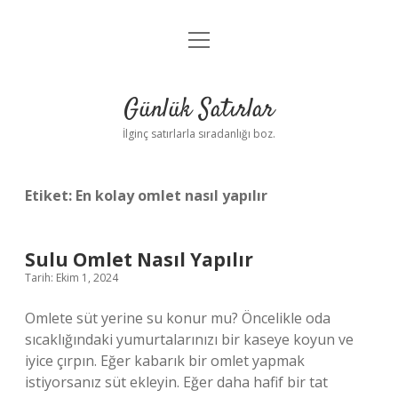
menüyü
Anasayfa
aç
Gizlilik Politikası
Günlük Satırlar
Yasal Uyarı
İlginç satırlarla sıradanlığı boz.
Hakkımızda
Etiket:
En kolay omlet nasıl yapılır
Sulu Omlet Nasıl Yapılır
Tarih: Ekim 1, 2024
Omlete süt yerine su konur mu? Öncelikle oda
sıcaklığındaki yumurtalarınızı bir kaseye koyun ve
iyice çırpın. Eğer kabarık bir omlet yapmak
istiyorsanız süt ekleyin. Eğer daha hafif bir tat