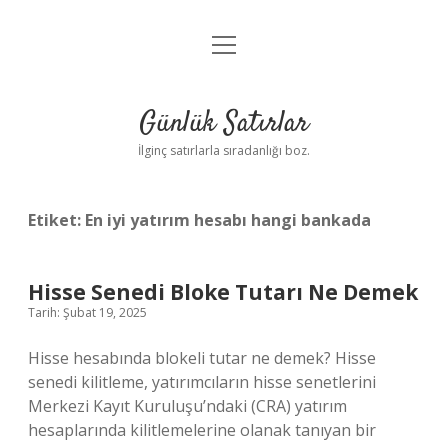
menüyü
Anasayfa
aç
Gizlilik Politikası
Günlük Satırlar
Yasal Uyarı
İlginç satırlarla sıradanlığı boz.
Hakkımızda
Etiket:
En iyi yatırım hesabı hangi bankada
Hisse Senedi Bloke Tutarı Ne Demek
Tarih: Şubat 19, 2025
Hisse hesabında blokeli tutar ne demek? Hisse
senedi kilitleme, yatırımcıların hisse senetlerini
Merkezi Kayıt Kuruluşu’ndaki (CRA) yatırım
hesaplarında kilitlemelerine olanak tanıyan bir