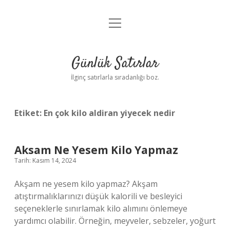
menüyü
Anasayfa
aç
Gizlilik Politikası
Günlük Satırlar
Yasal Uyarı
İlginç satırlarla sıradanlığı boz.
Hakkımızda
Etiket:
En çok kilo aldiran yiyecek nedir
Aksam Ne Yesem Kilo Yapmaz
Tarih: Kasım 14, 2024
Akşam ne yesem kilo yapmaz? Akşam
atıştırmalıklarınızı düşük kalorili ve besleyici
seçeneklerle sınırlamak kilo alımını önlemeye
yardımcı olabilir. Örneğin, meyveler, sebzeler, yoğurt