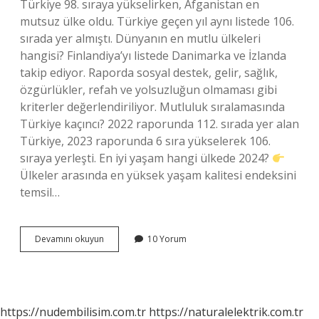
Türkiye 98. sıraya yükselirken, Afganistan en
mutsuz ülke oldu. Türkiye geçen yıl aynı listede 106.
sırada yer almıştı. Dünyanın en mutlu ülkeleri
hangisi? Finlandiya’yı listede Danimarka ve İzlanda
takip ediyor. Raporda sosyal destek, gelir, sağlık,
özgürlükler, refah ve yolsuzluğun olmaması gibi
kriterler değerlendiriliyor. Mutluluk sıralamasında
Türkiye kaçıncı? 2022 raporunda 112. sırada yer alan
Türkiye, 2023 raporunda 6 sıra yükselerek 106.
sıraya yerleşti. En iyi yaşam hangi ülkede 2024?
Ülkeler arasında en yüksek yaşam kalitesi endeksini
temsil…
Japonya
Devamını okuyun
10 Yorum
En
Mutlu
Kaçıncı
Ülke
https://nudembilisim.com.tr
https://naturalelektrik.com.tr