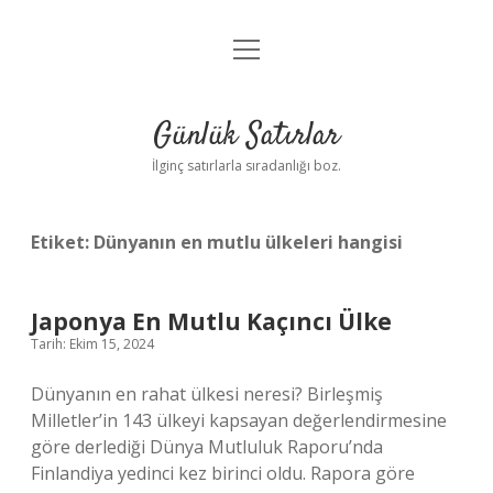
menüyü
Anasayfa
aç
Gizlilik Politikası
Günlük Satırlar
Yasal Uyarı
İlginç satırlarla sıradanlığı boz.
Hakkımızda
Etiket:
Dünyanın en mutlu ülkeleri hangisi
Japonya En Mutlu Kaçıncı Ülke
Tarih: Ekim 15, 2024
Dünyanın en rahat ülkesi neresi? Birleşmiş
Milletler’in 143 ülkeyi kapsayan değerlendirmesine
göre derlediği Dünya Mutluluk Raporu’nda
Finlandiya yedinci kez birinci oldu. Rapora göre