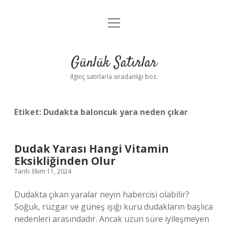
menüyü
Anasayfa
aç
Gizlilik Politikası
Günlük Satırlar
Yasal Uyarı
İlginç satırlarla sıradanlığı boz.
Hakkımızda
Etiket:
Dudakta baloncuk yara neden çıkar
Dudak Yarası Hangi Vitamin
Eksikliğinden Olur
Tarih: Ekim 11, 2024
Dudakta çıkan yaralar neyin habercisi olabilir?
Soğuk, rüzgar ve güneş ışığı kuru dudakların başlıca
nedenleri arasındadır. Ancak uzun süre iyileşmeyen