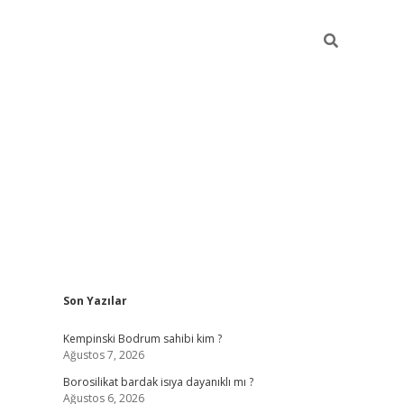
Sidebar
Son Yazılar
vdcasino
Kempinski Bodrum sahibi kim ?
Ağustos 7, 2026
Borosilikat bardak isıya dayanıklı mı ?
Ağustos 6, 2026