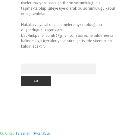
üyelerimiz yazdıkları içeriklerin sorumluluğunu
taşımakta olup, siteye üye olarak bu sorumluluğu kabul
etmiş sayılırlar.
Hukuka ve yasal düzenlemelere aykırı olduğunu
düşündüğünüz içerikleri,
backlinkpanelicomtr@gmail.com
adresine bildirmeniz
halinde, ilgili içerikler yasal süre içerisinde sitemizden
kaldırılacaktır.
Arama
06 0 726
Telegram: @karabul