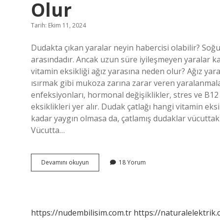
Olur
Tarih: Ekim 11, 2024
Dudakta çıkan yaralar neyin habercisi olabilir? Soğu
arasındadır. Ancak uzun süre iyileşmeyen yaralar kan
vitamin eksikliği ağız yarasına neden olur? Ağız yara
ısırmak gibi mukoza zarına zarar veren yaralanmalar
enfeksiyonları, hormonal değişiklikler, stres ve B12 v
eksiklikleri yer alır. Dudak çatlağı hangi vitamin ek
kadar yaygın olmasa da, çatlamış dudaklar vücuttaki
Vücutta…
Dudak
Devamını okuyun
18 Yorum
Yarası
Hangi
Vitamin
Eksikliğinden
Olur
https://nudembilisim.com.tr
https://naturalelektrik.