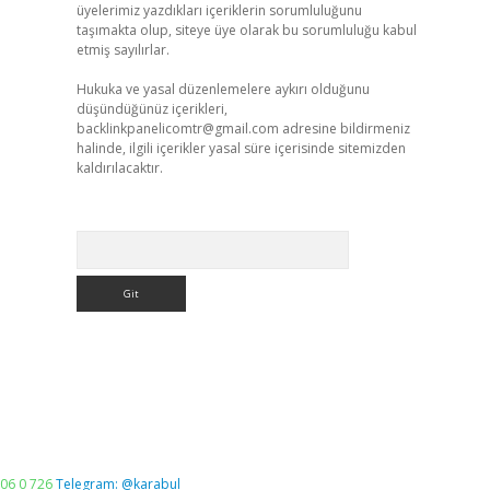
üyelerimiz yazdıkları içeriklerin sorumluluğunu
taşımakta olup, siteye üye olarak bu sorumluluğu kabul
etmiş sayılırlar.
Hukuka ve yasal düzenlemelere aykırı olduğunu
düşündüğünüz içerikleri,
backlinkpanelicomtr@gmail.com
adresine bildirmeniz
halinde, ilgili içerikler yasal süre içerisinde sitemizden
kaldırılacaktır.
Arama
06 0 726
Telegram: @karabul