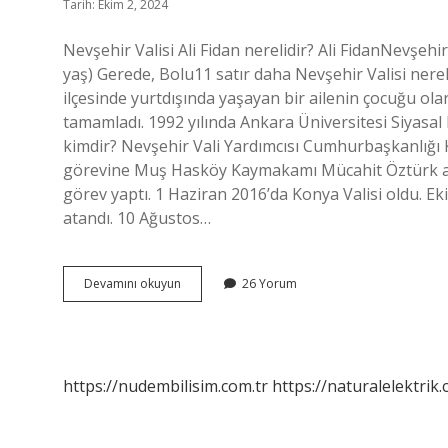
Tarih: Ekim 2, 2024
Nevşehir Valisi Ali Fidan nerelidir? Ali FidanNevşehi
yaş) Gerede, Bolu11 satır daha Nevşehir Valisi nerel
ilçesinde yurtdışında yaşayan bir ailenin çocuğu olar
tamamladı. 1992 yılında Ankara Üniversitesi Siyasal 
kimdir? Nevşehir Vali Yardımcısı Cumhurbaşkanlığı Ka
görevine Muş Hasköy Kaymakamı Mücahit Öztürk atand
görev yaptı. 1 Haziran 2016’da Konya Valisi oldu. E
atandı. 10 Ağustos…
Nevşehir
Devamını okuyun
26 Yorum
Eski
Valisi
Kimdir
https://nudembilisim.com.tr
https://naturalelektrik.