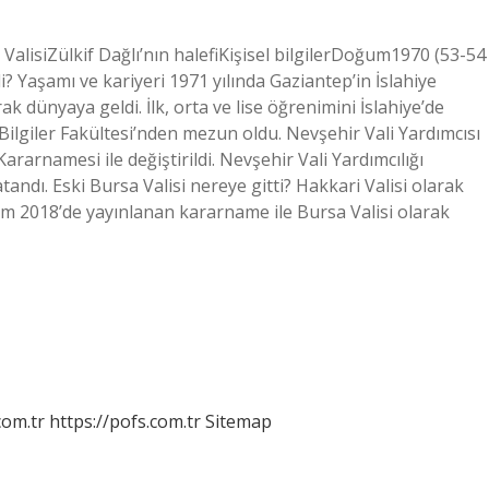
r ValisiZülkif Dağlı’nın halefiKişisel bilgilerDoğum1970 (53-54
i? Yaşamı ve kariyeri 1971 yılında Gaziantep’in İslahiye
ak dünyaya geldi. İlk, orta ve lise öğrenimini İslahiye’de
Bilgiler Fakültesi’nden mezun oldu. Nevşehir Vali Yardımcısı
rarnamesi ile değiştirildi. Nevşehir Vali Yardımcılığı
ı. Eski Bursa Valisi nereye gitti? Hakkari Valisi olarak
kim 2018’de yayınlanan kararname ile Bursa Valisi olarak
com.tr
https://pofs.com.tr
Sitemap