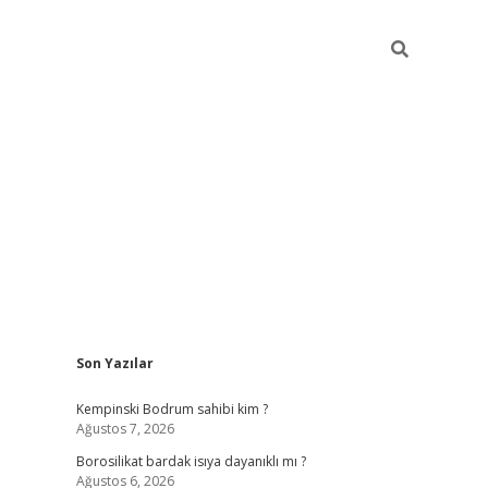
Sidebar
Son Yazılar
vdcasino
Kempinski Bodrum sahibi kim ?
Ağustos 7, 2026
Borosilikat bardak isıya dayanıklı mı ?
Ağustos 6, 2026