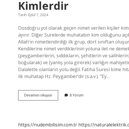
Kimlerdir
Tarih: Eylül 7, 2024
Dosdoğru yol olarak geçen nimet verilen kişiler kim
ayırır. Diğer Surelerde muhatabın kim olduğunu açı
Allah’ın nimetlendirdiği ilk grup, dört sınıftan oluşu
Kendilerine nimet verdiklerinin yoluna ilet ne demek
(peygamberlerin, sıddıkların, şehitlerin ve salihle
boğularak) ve (yanlış yola girerek) varlığın mahiye
Dalalette olanların yolu değil. Fatiha Suresi kime 
ilk muhatap Hz. Peygamber’dir (s.a.v.). “Ey…
Fatiha
Devamını okuyun
8 Yorum
Suresindeki
Nimet
Verilenler
Kimlerdir
https://nudembilisim.com.tr
https://naturalelektrik.