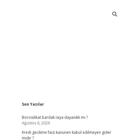
Sidebar
Son Yazılar
vdcasino
Borosilikat bardak isıya dayanıklı mı ?
Ağustos 6, 2026
Kredi gecikme faizi kanunen kabul edilmeyen gider
midir ?