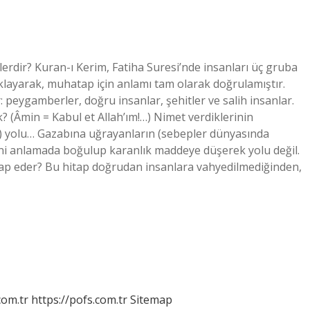
lerdir? Kuran-ı Kerim, Fatiha Suresi’nde insanları üç gruba
klayarak, muhatap için anlamı tam olarak doğrulamıştır.
r: peygamberler, doğru insanlar, şehitler ve salih insanlar.
? (Âmin = Kabul et Allah’ım!…) Nimet verdiklerinin
rin) yolu… Gazabına uğrayanların (sebepler dünyasında
tini anlamada boğulup karanlık maddeye düşerek yolu değil.
hitap eder? Bu hitap doğrudan insanlara vahyedilmediğinden,
com.tr
https://pofs.com.tr
Sitemap