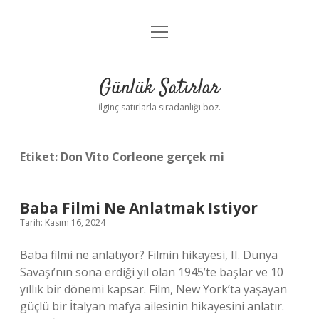
menüyü
Anasayfa
aç
Gizlilik Politikası
Günlük Satırlar
Yasal Uyarı
İlginç satırlarla sıradanlığı boz.
Hakkımızda
Etiket:
Don Vito Corleone gerçek mi
Baba Filmi Ne Anlatmak Istiyor
Tarih: Kasım 16, 2024
Baba filmi ne anlatıyor? Filmin hikayesi, II. Dünya
Savaşı’nın sona erdiği yıl olan 1945’te başlar ve 10
yıllık bir dönemi kapsar. Film, New York’ta yaşayan
güçlü bir İtalyan mafya ailesinin hikayesini anlatır.