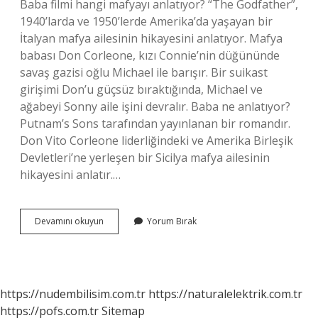
Baba filmi hangi mafyayı anlatıyor? “The Godfather”,
1940’larda ve 1950’lerde Amerika’da yaşayan bir
İtalyan mafya ailesinin hikayesini anlatıyor. Mafya
babası Don Corleone, kızı Connie’nin düğününde
savaş gazisi oğlu Michael ile barışır. Bir suikast
girişimi Don’u güçsüz bıraktığında, Michael ve
ağabeyi Sonny aile işini devralır. Baba ne anlatıyor?
Putnam’s Sons tarafından yayınlanan bir romandır.
Don Vito Corleone liderliğindeki ve Amerika Birleşik
Devletleri’ne yerleşen bir Sicilya mafya ailesinin
hikayesini anlatır.…
Baba
Devamını okuyun
Yorum Bırak
Filmi
Ne
Anlatmak
Istiyor
https://nudembilisim.com.tr
https://naturalelektrik.com.tr
https://pofs.com.tr
Sitemap