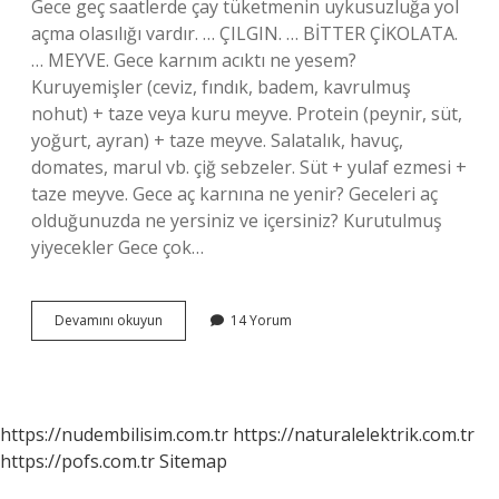
Gece geç saatlerde çay tüketmenin uykusuzluğa yol
açma olasılığı vardır. … ÇILGIN. … BİTTER ÇİKOLATA.
… MEYVE. Gece karnım acıktı ne yesem?
Kuruyemişler (ceviz, fındık, badem, kavrulmuş
nohut) + taze veya kuru meyve. Protein (peynir, süt,
yoğurt, ayran) + taze meyve. Salatalık, havuç,
domates, marul vb. çiğ sebzeler. Süt + yulaf ezmesi +
taze meyve. Gece aç karnına ne yenir? Geceleri aç
olduğunuzda ne yersiniz ve içersiniz? Kurutulmuş
yiyecekler Gece çok…
Gece
Devamını okuyun
14 Yorum
Açlık
Krizinde
Ne
Yenir
https://nudembilisim.com.tr
https://naturalelektrik.com.tr
https://pofs.com.tr
Sitemap