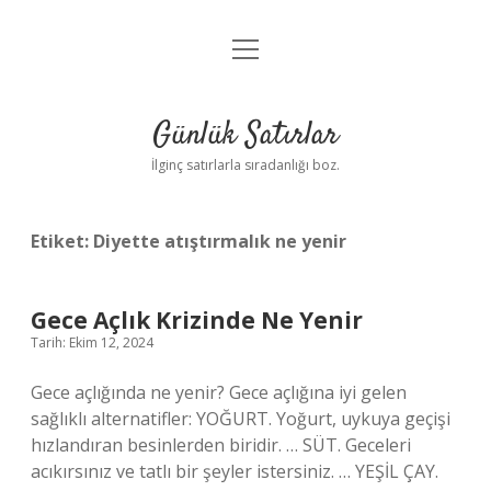
menüyü
Anasayfa
aç
Gizlilik Politikası
Günlük Satırlar
Yasal Uyarı
İlginç satırlarla sıradanlığı boz.
Hakkımızda
Etiket:
Diyette atıştırmalık ne yenir
Gece Açlık Krizinde Ne Yenir
Tarih: Ekim 12, 2024
Gece açlığında ne yenir? Gece açlığına iyi gelen
sağlıklı alternatifler: YOĞURT. Yoğurt, uykuya geçişi
hızlandıran besinlerden biridir. … SÜT. Geceleri
acıkırsınız ve tatlı bir şeyler istersiniz. … YEŞİL ÇAY.