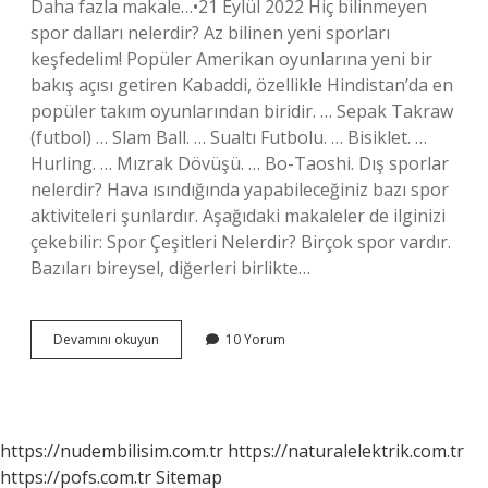
Daha fazla makale…•21 Eylül 2022 Hiç bilinmeyen
spor dalları nelerdir? Az bilinen yeni sporları
keşfedelim! Popüler Amerikan oyunlarına yeni bir
bakış açısı getiren Kabaddi, özellikle Hindistan’da en
popüler takım oyunlarından biridir. … Sepak Takraw
(futbol) … Slam Ball. … Sualtı Futbolu. … Bisiklet. …
Hurling. … Mızrak Dövüşü. … Bo-Taoshi. Dış sporlar
nelerdir? Hava ısındığında yapabileceğiniz bazı spor
aktiviteleri şunlardır. Aşağıdaki makaleler de ilginizi
çekebilir: Spor Çeşitleri Nelerdir? Birçok spor vardır.
Bazıları bireysel, diğerleri birlikte…
Sıra
Devamını okuyun
10 Yorum
Dışı
Sporlar
Nelerdir
https://nudembilisim.com.tr
https://naturalelektrik.com.tr
https://pofs.com.tr
Sitemap