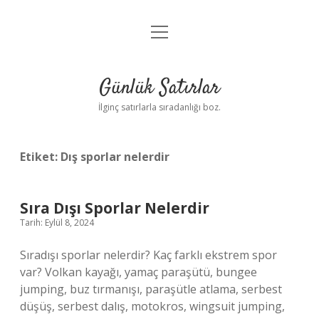
menüyü
Anasayfa
aç
Gizlilik Politikası
Günlük Satırlar
Yasal Uyarı
İlginç satırlarla sıradanlığı boz.
Hakkımızda
Etiket:
Dış sporlar nelerdir
Sıra Dışı Sporlar Nelerdir
Tarih: Eylül 8, 2024
Sıradışı sporlar nelerdir? Kaç farklı ekstrem spor
var? Volkan kayağı, yamaç paraşütü, bungee
jumping, buz tırmanışı, paraşütle atlama, serbest
düşüş, serbest dalış, motokros, wingsuit jumping,