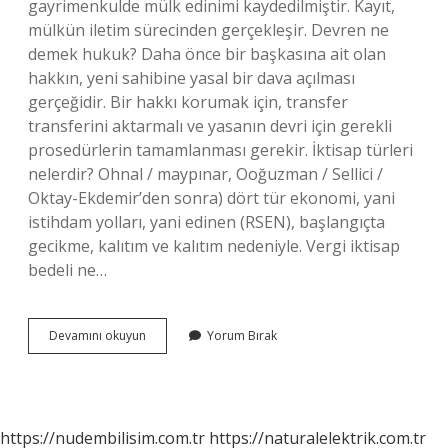
gayrimenkulde mülk edinimi kaydedilmiştir. Kayıt,
mülkün iletim sürecinden gerçekleşir. Devren ne
demek hukuk? Daha önce bir başkasına ait olan
hakkın, yeni sahibine yasal bir dava açılması
gerçeğidir. Bir hakkı korumak için, transfer
transferini aktarmalı ve yasanın devri için gerekli
prosedürlerin tamamlanması gerekir. İktisap türleri
nelerdir? Ohnal / maypınar, Ooğuzman / Sellici /
Oktay-Ekdemir’den sonra) dört tür ekonomi, yani
istihdam yolları, yani edinen (RSEN), başlangıçta
gecikme, kalıtım ve kalıtım nedeniyle. Vergi iktisap
bedeli ne…
Devren
Devamını okuyun
Yorum Bırak
Iktisab
Ne
Demek
https://nudembilisim.com.tr
https://naturalelektrik.com.tr