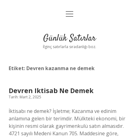
menüyü
Anasayfa
aç
Gizlilik Politikası
Günlük Satırlar
Yasal Uyarı
İlginç satırlarla sıradanlığı boz.
Hakkımızda
Etiket:
Devren kazanma ne demek
Devren Iktisab Ne Demek
Tarih: Mart 2, 2025
İktisabı ne demek? İşletme; Kazanma ve edinim
anlamına gelen bir terimdir. Mülkteki ekonomi, bir
kişinin resmi olarak gayrimenkulü satın almasıdır.
4721 sayılı Medeni Kanun 705. Maddesine göre,