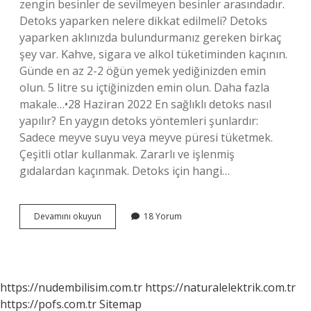
zengin besinler de sevilmeyen besinler arasındadır.
Detoks yaparken nelere dikkat edilmeli? Detoks
yaparken aklınızda bulundurmanız gereken birkaç
şey var. Kahve, sigara ve alkol tüketiminden kaçının.
Günde en az 2-2 öğün yemek yediğinizden emin
olun. 5 litre su içtiğinizden emin olun. Daha fazla
makale…•28 Haziran 2022 En sağlıklı detoks nasıl
yapılır? En yaygın detoks yöntemleri şunlardır:
Sadece meyve suyu veya meyve püresi tüketmek.
Çeşitli otlar kullanmak. Zararlı ve işlenmiş
gıdalardan kaçınmak. Detoks için hangi…
Detoks
Devamını okuyun
18 Yorum
Yaparken
Ne
Yenmez
https://nudembilisim.com.tr
https://naturalelektrik.com.tr
https://pofs.com.tr
Sitemap