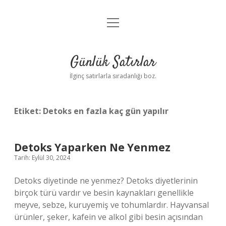
menüyü
Anasayfa
aç
Gizlilik Politikası
Günlük Satırlar
Yasal Uyarı
İlginç satırlarla sıradanlığı boz.
Hakkımızda
Etiket:
Detoks en fazla kaç gün yapılır
Detoks Yaparken Ne Yenmez
Tarih: Eylül 30, 2024
Detoks diyetinde ne yenmez? Detoks diyetlerinin
birçok türü vardır ve besin kaynakları genellikle
meyve, sebze, kuruyemiş ve tohumlardır. Hayvansal
ürünler, şeker, kafein ve alkol gibi besin açısından