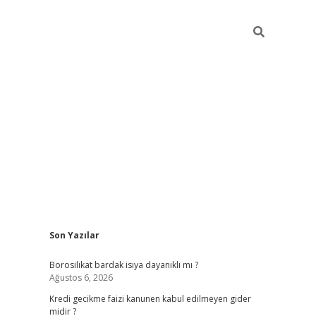
Sidebar
Son Yazılar
vdcasino
Borosilikat bardak isıya dayanıklı mı ?
Ağustos 6, 2026
Kredi gecikme faizi kanunen kabul edilmeyen gider
midir ?