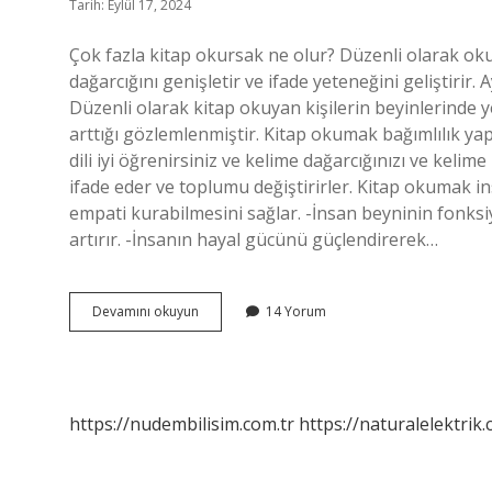
Tarih: Eylül 17, 2024
Çok fazla kitap okursak ne olur? Düzenli olarak ok
dağarcığını genişletir ve ifade yeteneğini geliştirir. A
Düzenli olarak kitap okuyan kişilerin beyinlerinde y
arttığı gözlemlenmiştir. Kitap okumak bağımlılık ya
dili iyi öğrenirsiniz ve kelime dağarcığınızı ve kelime
ifade eder ve toplumu değiştirirler. Kitap okumak i
empati kurabilmesini sağlar. -İnsan beyninin fonksiyon
artırır. -İnsanın hayal gücünü güçlendirerek…
Çok
Devamını okuyun
14 Yorum
Fazla
Kitap
Okumak
Zararlı
Mı
https://nudembilisim.com.tr
https://naturalelektrik.