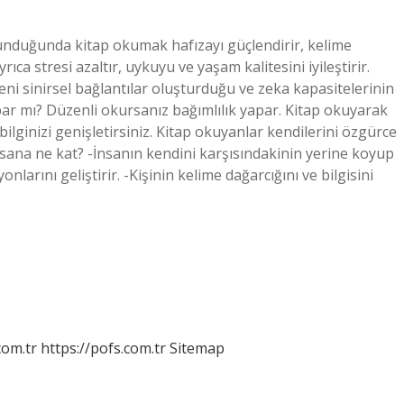
unduğunda kitap okumak hafızayı güçlendirir, kelime
yrıca stresi azaltır, uykuyu ve yaşam kalitesini iyileştirir.
eni sinirsel bağlantılar oluşturduğu ve zeka kapasitelerinin
par mı? Düzenli okursanız bağımlılık yapar. Kitap okuyarak
 bilginizi genişletirsiniz. Kitap okuyanlar kendilerini özgürce
nsana ne kat? -İnsanın kendini karşısındakinin yerine koyup
larını geliştirir. -Kişinin kelime dağarcığını ve bilgisini
com.tr
https://pofs.com.tr
Sitemap