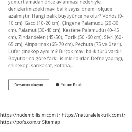
yumurtlamadan önce avlanması nedeniyle
denizlerimizdeki mavi balık sayısı önemli ölçüde
azalmıştır. Hangi balık büyüyünce ne olur? Vonoz (0-
10 cm), Gaco (10-20 cm), Çingene Palamudu (20-30
cm), Palamut (30-40 cm), Kestane Palamudu (40-45
cm), Zindandelen (45-50), Torik (50 -60 cm), Sivri (60-
65 cm), Altıparmak (65-70 cm), Pechuta (75 ve üzeri).
Lüfer çinekop aynı mı? Birçok mavi balık türü vardır.
Boyutlarına göre farklı isimler alırlar. Defne yaprağı,
chinekop, sarikanat, kofana,…
Kofananın
Devamını okuyun
Yorum Bırak
Büyüğüne
Ne
Denir
https://nudembilisim.com.tr
https://naturalelektrik.com.tr
https://pofs.com.tr
Sitemap