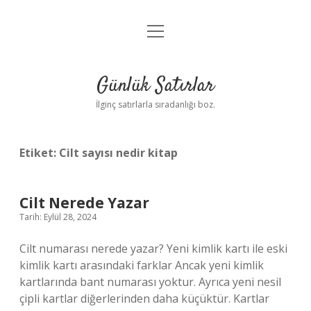
menüyü
Anasayfa
aç
Gizlilik Politikası
Günlük Satırlar
Yasal Uyarı
İlginç satırlarla sıradanlığı boz.
Hakkımızda
Etiket:
Cilt sayısı nedir kitap
Cilt Nerede Yazar
Tarih: Eylül 28, 2024
Cilt numarası nerede yazar? Yeni kimlik kartı ile eski
kimlik kartı arasındaki farklar Ancak yeni kimlik
kartlarında bant numarası yoktur. Ayrıca yeni nesil
çipli kartlar diğerlerinden daha küçüktür. Kartlar