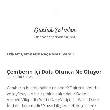
menüyü
Anasayfa
aç
Gizlilik Politikası
Günlük Satırlar
Yasal Uyarı
İlginç satırlarla sıradanlığı boz.
Hakkımızda
Etiket:
Çemberin kaç köşesi vardır
Çemberin Içi Dolu Olunca Ne Oluyor
Tarih: Ekim 6, 2024
Çemberin içi dolu haline ne denir? Dairenin kendisi
ve iç yüzeyinin birleşimine daire denir.Daire –
VikipediVikipedi › Wiki › DaireVikipedi › Wiki › Daire
İçi dolu daire nedir? Yuvarlak geometrik şekillere