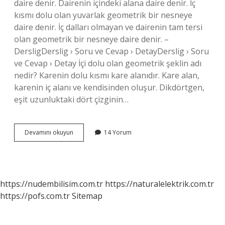
daire denir. Dairenin içindeki alana daire denir. İç
kısmı dolu olan yuvarlak geometrik bir nesneye
daire denir. İç dalları olmayan ve dairenin tam tersi
olan geometrik bir nesneye daire denir. –
DersligDerslig › Soru ve Cevap › DetayDerslig › Soru
ve Cevap › Detay İçi dolu olan geometrik şeklin adı
nedir? Karenin dolu kısmı kare alanıdır. Kare alan,
karenin iç alanı ve kendisinden oluşur. Dikdörtgen,
eşit uzunluktaki dört çizginin…
Çemberin
Devamını okuyun
14 Yorum
Içi
Dolu
Olunca
Ne
Oluyor
https://nudembilisim.com.tr
https://naturalelektrik.com.tr
https://pofs.com.tr
Sitemap