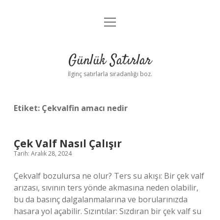
menüyü
Anasayfa
aç
Gizlilik Politikası
Günlük Satırlar
Yasal Uyarı
İlginç satırlarla sıradanlığı boz.
Hakkımızda
Etiket:
Çekvalfin amacı nedir
Çek Valf Nasıl Çalışır
Tarih: Aralık 28, 2024
Çekvalf bozulursa ne olur? Ters su akışı: Bir çek valf
arızası, sıvının ters yönde akmasına neden olabilir,
bu da basınç dalgalanmalarına ve borularınızda
hasara yol açabilir. Sızıntılar: Sızdıran bir çek valf su