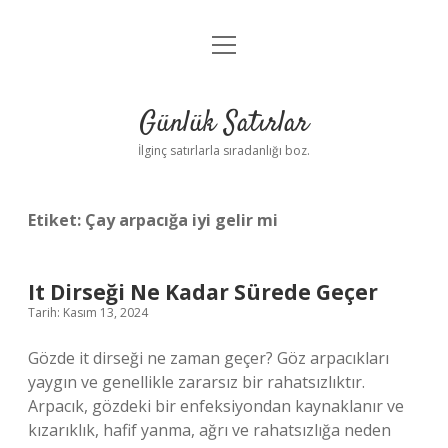
menüyü
Anasayfa
aç
Gizlilik Politikası
Günlük Satırlar
Yasal Uyarı
İlginç satırlarla sıradanlığı boz.
Hakkımızda
Etiket:
Çay arpacığa iyi gelir mi
It Dirseği Ne Kadar Sürede Geçer
Tarih: Kasım 13, 2024
Gözde it dirseği ne zaman geçer? Göz arpacıkları
yaygın ve genellikle zararsız bir rahatsızlıktır.
Arpacık, gözdeki bir enfeksiyondan kaynaklanır ve
kızarıklık, hafif yanma, ağrı ve rahatsızlığa neden