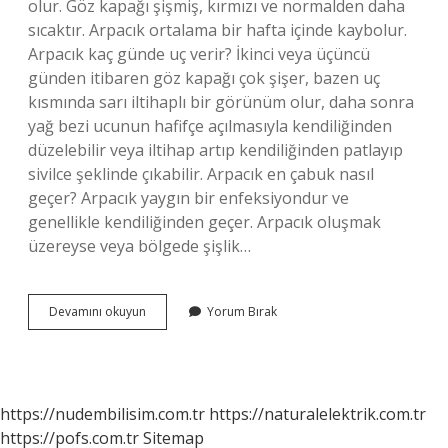
olur. Göz kapağı şişmiş, kırmızı ve normalden daha
sıcaktır. Arpacık ortalama bir hafta içinde kaybolur.
Arpacık kaç günde uç verir? İkinci veya üçüncü
günden itibaren göz kapağı çok şişer, bazen uç
kısmında sarı iltihaplı bir görünüm olur, daha sonra
yağ bezi ucunun hafifçe açılmasıyla kendiliğinden
düzelebilir veya iltihap artıp kendiliğinden patlayıp
sivilce şeklinde çıkabilir. Arpacık en çabuk nasıl
geçer? Arpacık yaygın bir enfeksiyondur ve
genellikle kendiliğinden geçer. Arpacık oluşmak
üzereyse veya bölgede şişlik…
It
Devamını okuyun
Yorum Bırak
Dirseği
Ne
Kadar
Sürede
Geçer
https://nudembilisim.com.tr
https://naturalelektrik.com.tr
https://pofs.com.tr
Sitemap