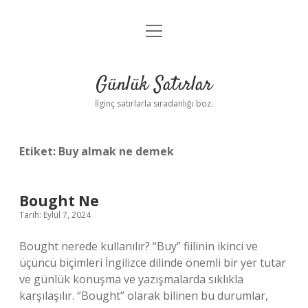
menüyü
Anasayfa
aç
Gizlilik Politikası
Günlük Satırlar
Yasal Uyarı
İlginç satırlarla sıradanlığı boz.
Hakkımızda
Etiket:
Buy almak ne demek
Bought Ne
Tarih: Eylül 7, 2024
Bought nerede kullanılır? “Buy” fiilinin ikinci ve
üçüncü biçimleri İngilizce dilinde önemli bir yer tutar
ve günlük konuşma ve yazışmalarda sıklıkla
karşılaşılır. “Bought” olarak bilinen bu durumlar,