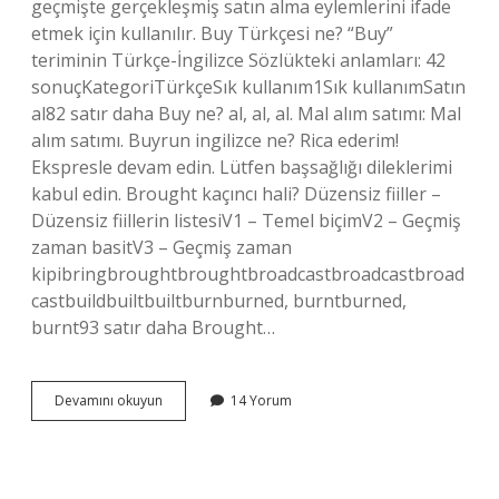
geçmişte gerçekleşmiş satın alma eylemlerini ifade
etmek için kullanılır. Buy Türkçesi ne? “Buy”
teriminin Türkçe-İngilizce Sözlükteki anlamları: 42
sonuçKategoriTürkçeSık kullanım1Sık kullanımSatın
al82 satır daha Buy ne? al, al, al. Mal alım satımı: Mal
alım satımı. Buyrun ingilizce ne? Rica ederim!
Ekspresle devam edin. Lütfen başsağlığı dileklerimi
kabul edin. Brought kaçıncı hali? Düzensiz fiiller –
Düzensiz fiillerin listesiV1 – Temel biçimV2 – Geçmiş
zaman basitV3 – Geçmiş zaman
kipibringbroughtbroughtbroadcastbroadcastbroad
castbuildbuiltbuiltburnburned, burntburned,
burnt93 satır daha Brought…
Bought
Devamını okuyun
14 Yorum
Ne