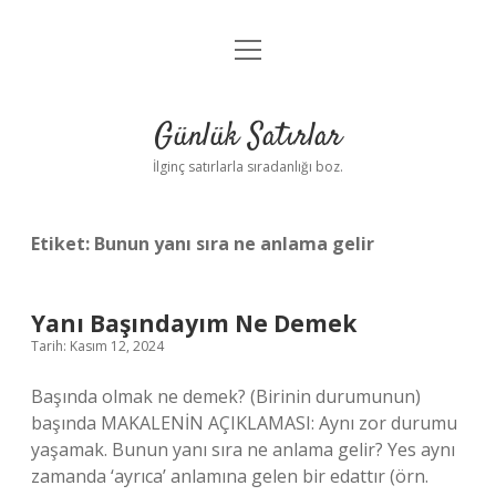
menüyü
Anasayfa
aç
Gizlilik Politikası
Günlük Satırlar
Yasal Uyarı
İlginç satırlarla sıradanlığı boz.
Hakkımızda
Etiket:
Bunun yanı sıra ne anlama gelir
Yanı Başındayım Ne Demek
Tarih: Kasım 12, 2024
Başında olmak ne demek? (Birinin durumunun)
başında MAKALENİN AÇIKLAMASI: Aynı zor durumu
yaşamak. Bunun yanı sıra ne anlama gelir? Yes aynı
zamanda ‘ayrıca’ anlamına gelen bir edattır (örn.