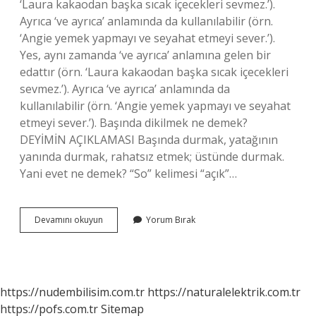
‘Laura kakaodan başka sıcak içecekleri sevmez.’).
Ayrıca ‘ve ayrıca’ anlamında da kullanılabilir (örn.
‘Angie yemek yapmayı ve seyahat etmeyi sever.’).
Yes, aynı zamanda ‘ve ayrıca’ anlamına gelen bir
edattır (örn. ‘Laura kakaodan başka sıcak içecekleri
sevmez.’). Ayrıca ‘ve ayrıca’ anlamında da
kullanılabilir (örn. ‘Angie yemek yapmayı ve seyahat
etmeyi sever.’). Başında dikilmek ne demek?
DEYİMİN AÇIKLAMASI Başında durmak, yatağının
yanında durmak, rahatsız etmek; üstünde durmak.
Yani evet ne demek? “So” kelimesi “açık”…
Yanı
Devamını okuyun
Yorum Bırak
Başındayım
Ne
Demek
https://nudembilisim.com.tr
https://naturalelektrik.com.tr
https://pofs.com.tr
Sitemap