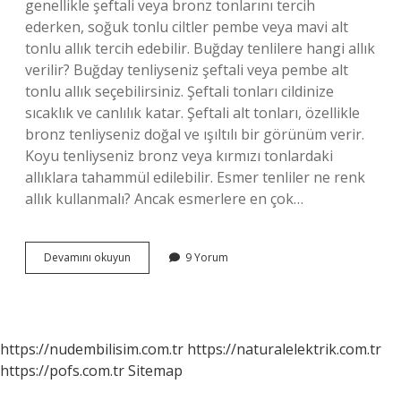
genellikle şeftali veya bronz tonlarını tercih
ederken, soğuk tonlu ciltler pembe veya mavi alt
tonlu allık tercih edebilir. Buğday tenlilere hangi allık
verilir? Buğday tenliyseniz şeftali veya pembe alt
tonlu allık seçebilirsiniz. Şeftali tonları cildinize
sıcaklık ve canlılık katar. Şeftali alt tonları, özellikle
bronz tenliyseniz doğal ve ışıltılı bir görünüm verir.
Koyu tenliyseniz bronz veya kırmızı tonlardaki
allıklara tahammül edilebilir. Esmer tenliler ne renk
allık kullanmalı? Ancak esmerlere en çok…
Şeftali
Devamını okuyun
9 Yorum
Tonu
Allık
Kimlere
Yakışır
https://nudembilisim.com.tr
https://naturalelektrik.com.tr
https://pofs.com.tr
Sitemap