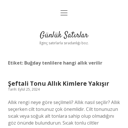
menüyü
Anasayfa
aç
Gizlilik Politikası
Günlük Satırlar
Yasal Uyarı
İlginç satırlarla sıradanlığı boz.
Hakkımızda
Etiket:
Buğday tenlilere hangi allık verilir
Şeftali Tonu Allık Kimlere Yakışır
Tarih: Eylül 25, 2024
Allık rengi neye göre seçilmeli? Allık nasıl seçilir? Allık
seçerken cilt tonunuz çok önemlidir. Cilt tonunuzun
sıcak veya soğuk alt tonlara sahip olup olmadığını
göz önünde bulundurun. Sıcak tonlu ciltler