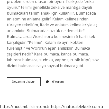
problemlerden oluşan bir oyun. Türkçede “zeka
oyunu” terimi genellikle zeka ve mantığa dayalı
bulmacaları tanımlamak için kullanılır. Bulmacada
anlatım ne anlama gelir? Kelam kelimesinden
türeyen tekellüm, ifade ve anlatım kelimeleriyle eş
anlamlıdır. Bulmacada sözcük ne demektir?
Bulmacalarda Word, soru kelimesinin 6 harfli tek
karşılığıdır. “Kelime”, Kalam ile aynı kökten
türemiştir ve Word’ün eşanlamlısıdır. Bulmaca
çeşitleri nedir? Kare bulmaca, kanca bulmaca,
labirent bulmaca, sudoku, yapboz, rubik küpü, söz
dizimi bulmacası veya sayısal bulmaca gibi…
Bulmacada
Devamını okuyun
16 Yorum
Açıklamalar
Ne
Demek
https://nudembilisim.com.tr
https://naturalelektrik.com.tr