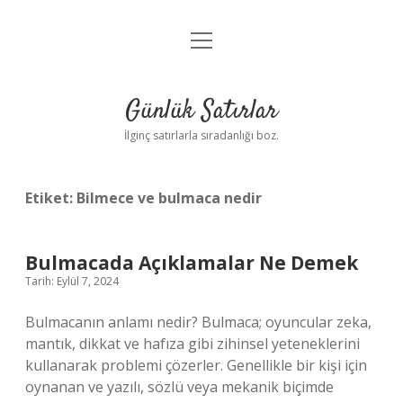
menüyü
Anasayfa
aç
Gizlilik Politikası
Günlük Satırlar
Yasal Uyarı
İlginç satırlarla sıradanlığı boz.
Hakkımızda
Etiket:
Bilmece ve bulmaca nedir
Bulmacada Açıklamalar Ne Demek
Tarih: Eylül 7, 2024
Bulmacanın anlamı nedir? Bulmaca; oyuncular zeka,
mantık, dikkat ve hafıza gibi zihinsel yeteneklerini
kullanarak problemi çözerler. Genellikle bir kişi için
oynanan ve yazılı, sözlü veya mekanik biçimde