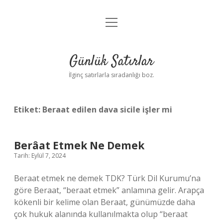
menüyü
Anasayfa
aç
Gizlilik Politikası
Günlük Satırlar
Yasal Uyarı
İlginç satırlarla sıradanlığı boz.
Hakkımızda
Etiket:
Beraat edilen dava sicile işler mi
Berâat Etmek Ne Demek
Tarih: Eylül 7, 2024
Beraat etmek ne demek TDK? Türk Dil Kurumu’na
göre Beraat, “beraat etmek” anlamına gelir. Arapça
kökenli bir kelime olan Beraat, günümüzde daha
çok hukuk alanında kullanılmakta olup “beraat