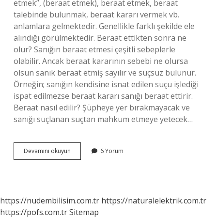
etmek”, (beraat etmek), beraat etmek, beraat
talebinde bulunmak, beraat kararı vermek vb.
anlamlara gelmektedir. Genellikle farklı şekilde ele
alındığı görülmektedir. Beraat ettikten sonra ne
olur? Sanığın beraat etmesi çeşitli sebeplerle
olabilir. Ancak beraat kararının sebebi ne olursa
olsun sanık beraat etmiş sayılır ve suçsuz bulunur.
Örneğin; sanığın kendisine isnat edilen suçu işlediği
ispat edilmezse beraat kararı sanığı beraat ettirir.
Beraat nasıl edilir? Şüpheye yer bırakmayacak ve
sanığı suçlanan suçtan mahkum etmeye yetecek…
Berâat
Devamını okuyun
6 Yorum
Etmek
Ne
Demek
https://nudembilisim.com.tr
https://naturalelektrik.com.tr
https://pofs.com.tr
Sitemap