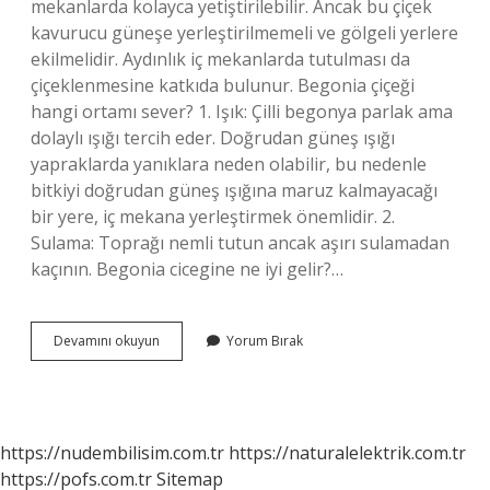
mekanlarda kolayca yetiştirilebilir. Ancak bu çiçek
kavurucu güneşe yerleştirilmemeli ve gölgeli yerlere
ekilmelidir. Aydınlık iç mekanlarda tutulması da
çiçeklenmesine katkıda bulunur. Begonia çiçeği
hangi ortamı sever? 1. Işık: Çilli begonya parlak ama
dolaylı ışığı tercih eder. Doğrudan güneş ışığı
yapraklarda yanıklara neden olabilir, bu nedenle
bitkiyi doğrudan güneş ışığına maruz kalmayacağı
bir yere, iç mekana yerleştirmek önemlidir. 2.
Sulama: Toprağı nemli tutun ancak aşırı sulamadan
kaçının. Begonia cicegine ne iyi gelir?…
Begonya
Devamını okuyun
Yorum Bırak
Çiçeği
Bakımı
Nasıl
Yapılır
https://nudembilisim.com.tr
https://naturalelektrik.com.tr
https://pofs.com.tr
Sitemap