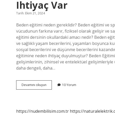
Ihtiyaç Var
Tarih: Ekim 21, 2024
Beden eğitimi neden gereklidir? Beden eğitimi ve spor
vücudunun farkına varır, fiziksel olarak gelişir ve sağ
eğitimi dersinin okullardaki amacı nedir? Beden eğiti
ve sağlıklı yaşam becerilerini, yaşamları boyunca kul
sosyal becerilerini ve düşünme becerilerini kazandı
eğitimine neden ihtiyaç duyulmuştur? Beden Eğitimi
gelişimlerinin, zihinsel ve entelektüel gelişimleriyl
daha dengeli, daha…
Okullarda
Devamını okuyun
10 Yorum
Beden
Eğitimi
Dersine
Neden
Ihtiyaç
https://nudembilisim.com.tr
https://naturalelektrik.
Var