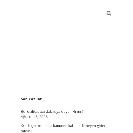
Sidebar
Son Yazılar
vdcasino
Borosilikat bardak isıya dayanıklı mı ?
Ağustos 6, 2026
Kredi gecikme faizi kanunen kabul edilmeyen gider
midir ?