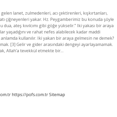
len lanet, zulmedenleri, acı çektirenleri, kışkırtanları,
iatı çiğneyenleri yakar. Hz. Peygamberimiz bu konuda şöyle
ua, ateş kıvılcımı gibi göğe yükselir.” Iki yakası bir araya
lar yaşadığını ve rahat nefes alabilecek kadar maddi
anlamda kullanılır. Iki yakan bir araya gelmesin ne demek?
mak. [3] Gelir ve gider arasındaki dengeyi ayarlayamamak.
k, Allah’a tevekkül etmekte bir…
com.tr
https://pofs.com.tr
Sitemap