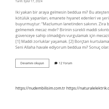
Tarih: Eylül 17, 2024
Iki yakan bir araya gelmesin beddua mi? Bu ateşten ge
kötülük yapanları, emanete hıyanet edenleri ve şer
buyurmuştur: “Mazlumun lanetinden sakının. Zira bu d
gelmemek mecaz mıdır? Birinin sürekli maddi sıkıntı
güvenceye sahip olmadığını vurgulamak için mecazi 
[1] Maddi zorluklar yaşamak. [2] Borçtan kurtulama
Seni Allaha havale ediyorum beddua mı? Sonuç olara
Iki
Devamını okuyun
12 Yorum
Yakan
Bir
Araya
Gelmedi
Ne
https://nudembilisim.com.tr
https://naturalelektrik.
Demek