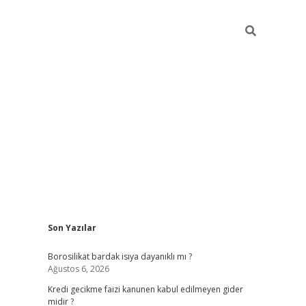
Sidebar
Son Yazılar
vdcasino
Borosilikat bardak isıya dayanıklı mı ?
Ağustos 6, 2026
Kredi gecikme faizi kanunen kabul edilmeyen gider
midir ?