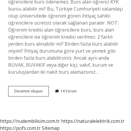
öğrencilere burs ödenemez. Burs alan öğrenci KYK
bursu alabilir mi? Bu, Türkiye Cumhuriyeti vatandaşı
olup üniversitede öğrenim gören ihtiyaç sahibi
öğrencilere ücretsiz olarak sağlanan paradır. NOT:
Öğrenim kredisi alan öğrencilere burs, burs alan
öğrencilere ise öğrenim kredisi verilmez. 2 farklı
yerden burs alınabilir mi? Birden fazla burs alabilir
miyim? İhtiyaç durumuna göre yurt ve yemek gibi
birden fazla burs alabilirsiniz. Ancak aynı anda
BÜVAK, BUVAKIF veya diğer kişi, vakıf, kurum ve
kuruluşlardan iki nakit burs alamazsınız…
Kyk
Devamını okuyun
14 Yorum
Bursu
Alırken
Başka
Burs
Alınır
https://nudembilisim.com.tr
https://naturalelektrik.com.tr
Mı
https://pofs.com.tr
Sitemap