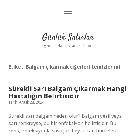
menüyü
Anasayfa
aç
Gizlilik Politikası
Günlük Satırlar
Yasal Uyarı
İlginç satırlarla sıradanlığı boz.
Hakkımızda
Etiket:
Balgam çıkarmak ciğerleri temizler mi
Sürekli Sarı Balgam Çıkarmak Hangi
Hastalığın Belirtisidir
Tarih: Aralık 28, 2024
Sürekli sarı balgam neden olur? Balgam yeşil veya
sarı renkteyse, bu bir enfeksiyon belirtisidir. Bu
renk, enfeksiyonla savaşan beyaz kan hücreleri