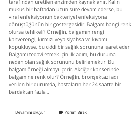
tarafından üretilen enzimden kaynaklanır. Kalın
mukus bir haftadan uzun süre devam ederse, bu
viral enfeksiyonun bakteriyel enfeksiyona
dönüştüğünün bir göstergesidir. Balgam hangi renk
olursa tehlikeli? Örneğin, balgamın rengi
kahverengi, kırmızı veya siyahsa ve kıvamı
köpüklüyse, bu ciddi bir sağlık sorununa işaret eder.
Balgamı tedavi etmek için ilk adım, bu duruma
neden olan sağlık sorununu belirlemektir. Bu,
balgam örneği almayı içerir. Akciğer kanserinde
balgam ne renk olur? Örneğin, bronşektazi adı
verilen bir durumda, hastaların her 24 saatte bir
bardaktan fazla…
Sürekli
Devamını okuyun
Yorum Bırak
Sarı
Balgam
Çıkarmak
Hangi