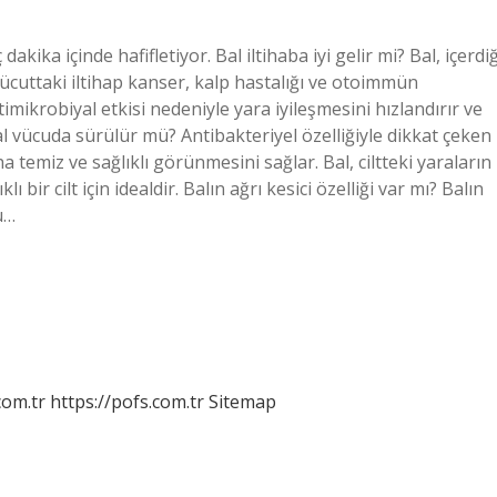
dakika içinde hafifletiyor. Bal iltihaba iyi gelir mi? Bal, içerdiğ
ücuttaki iltihap kanser, kalp hastalığı ve otoimmün
ntimikrobiyal etkisi nedeniyle yara iyileşmesini hızlandırır ve
l vücuda sürülür mü? Antibakteriyel özelliğiyle dikkat çeken
ha temiz ve sağlıklı görünmesini sağlar. Bal, ciltteki yaraların
lı bir cilt için idealdir. Balın ağrı kesici özelliği var mı? Balın
u…
com.tr
https://pofs.com.tr
Sitemap