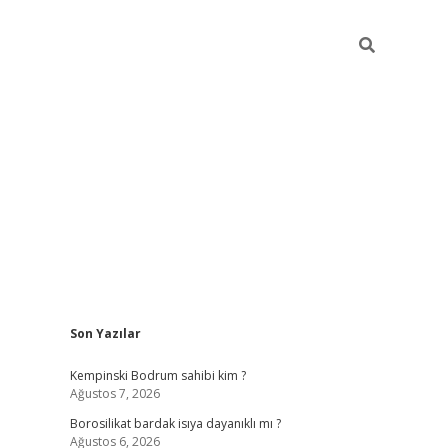
Sidebar
Son Yazılar
vdcasino
Kempinski Bodrum sahibi kim ?
Ağustos 7, 2026
Borosilikat bardak isıya dayanıklı mı ?
Ağustos 6, 2026