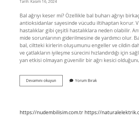
Tarih: Kasım 16, 2024
Bal ağrıyı keser mi? Özellikle bal buharı ağrıyı birkaç 
antioksidanlar sayesinde vücudu iltihaptan korur. V
hastalıklar gibi çeşitli hastalıklara neden olabilir. A
mide sorunlarının giderilmesine de yardımcı olur. Ba
bal, ciltteki kirlerin oluşumunu engeller ve cildin da
ve çatlakların iyileşme sürecini hızlandırdığı için sağlık
yan etkisi olmayan güvenilir bir ağrı kesici olduğun
Ağrıyan
Devamını okuyun
Yorum Bırak
Yere
Bal
Sürülür
Mü
https://nudembilisim.com.tr
https://naturalelektrik.