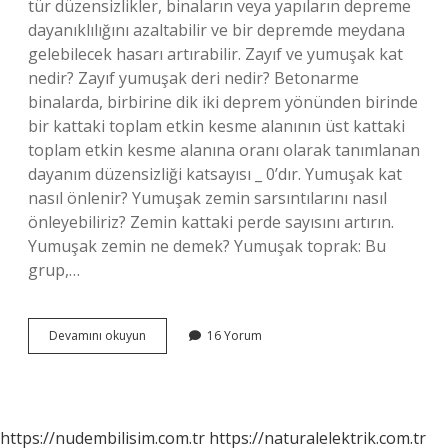
tür düzensizlikler, binaların veya yapıların depreme
dayanıklılığını azaltabilir ve bir depremde meydana
gelebilecek hasarı artırabilir. Zayıf ve yumuşak kat
nedir? Zayıf yumuşak deri nedir? Betonarme
binalarda, birbirine dik iki deprem yönünden birinde
bir kattaki toplam etkin kesme alanının üst kattaki
toplam etkin kesme alanına oranı olarak tanımlanan
dayanım düzensizliği katsayısı _ 0’dır. Yumuşak kat
nasıl önlenir? Yumuşak zemin sarsıntılarını nasıl
önleyebiliriz? Zemin kattaki perde sayısını artırın.
Yumuşak zemin ne demek? Yumuşak toprak: Bu
grup,…
Yumuşak
Devamını okuyun
16 Yorum
Kat
Nedir
https://nudembilisim.com.tr
https://naturalelektrik.com.tr