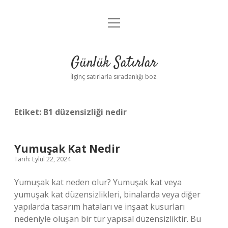
menüyü
Anasayfa
aç
Gizlilik Politikası
Günlük Satırlar
Yasal Uyarı
İlginç satırlarla sıradanlığı boz.
Hakkımızda
Etiket:
B1 düzensizliği nedir
Yumuşak Kat Nedir
Tarih: Eylül 22, 2024
Yumuşak kat neden olur? Yumuşak kat veya
yumuşak kat düzensizlikleri, binalarda veya diğer
yapılarda tasarım hataları ve inşaat kusurları
nedeniyle oluşan bir tür yapısal düzensizliktir. Bu