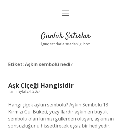
menüyü
Anasayfa
aç
Gizlilik Politikası
Günlük Satırlar
Yasal Uyarı
İlginç satırlarla sıradanlığı boz.
Hakkımızda
Etiket:
Aşkın sembolü nedir
Aşk Çiçeği Hangisidir
Tarih: Eylül 24, 2024
Hangi çiçek aşkın sembolü? Aşkın Sembolü 13
Kırmızı Gül Buketi, yüzyıllardır aşkın en büyük
sembolü olan kırmızı güllerden oluşan, aşkınızın
sonsuzluğunu hissettirecek eşsiz bir hediyedir.