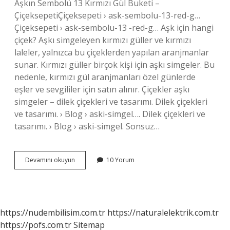
Aşkın Sembolü 13 Kırmızı Gül Buketi –
ÇiçeksepetiÇiçeksepeti › ask-sembolu-13-red-g…
Çiçeksepeti › ask-sembolu-13 -red-g… Aşk için hangi
çiçek? Aşkı simgeleyen kırmızı güller ve kırmızı
laleler, yalnızca bu çiçeklerden yapılan aranjmanlar
sunar. Kırmızı güller birçok kişi için aşkı simgeler. Bu
nedenle, kırmızı gül aranjmanları özel günlerde
eşler ve sevgililer için satın alınır. Çiçekler aşkı
simgeler – dilek çiçekleri ve tasarımı. Dilek çiçekleri
ve tasarımı. › Blog › aski-simgel…. Dilek çiçekleri ve
tasarımı. › Blog › aski-simgel. Sonsuz…
Aşk
Devamını okuyun
10 Yorum
Çiçeği
Hangisidir
https://nudembilisim.com.tr
https://naturalelektrik.com.tr
https://pofs.com.tr
Sitemap