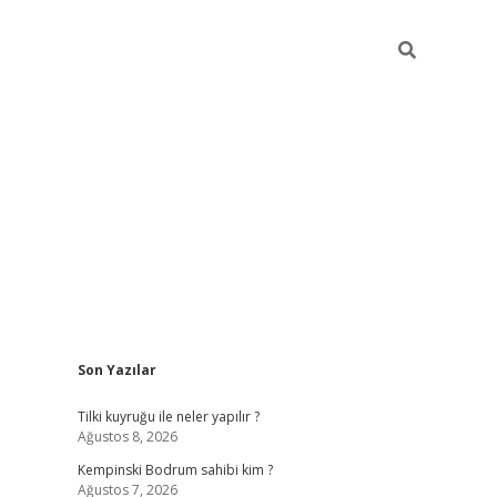
Sidebar
Son Yazılar
vdcasino
Tilki kuyruğu ile neler yapılır ?
Ağustos 8, 2026
Kempinski Bodrum sahibi kim ?
Ağustos 7, 2026