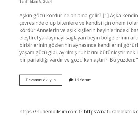
Tarih: Ekim 9, 2024
Aşkın gözü kördür ne anlama gelir? [1] Aşka kendini 
çevresinde olup bitenlere ve kendisi için önemli ol
kördür Annelerin ve aşık kişilerin beyinlerindeki b
eleştirel yaklaşmayı sağlayan beyin bölgelerinin artı
birbirlerinin gözlerinin aynasında kendilerini görürl
yaşam gücü gibi, ayrılmış ruhlarını bütünleştirmek is
bir parlaklığı vardır ve gözü kamaştırır. Bu yüzden:
Aşkın
Devamını okuyun
16 Yorum
Gözü
Kör
Olsun
Ne
Demek
https://nudembilisim.com.tr
https://naturalelektrik.