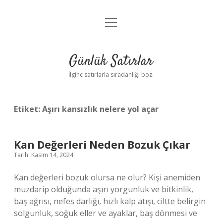
menüyü
Anasayfa
aç
Gizlilik Politikası
Günlük Satırlar
Yasal Uyarı
İlginç satırlarla sıradanlığı boz.
Hakkımızda
Etiket:
Aşırı kansızlık nelere yol açar
Kan Değerleri Neden Bozuk Çıkar
Tarih: Kasım 14, 2024
Kan değerleri bozuk olursa ne olur? Kişi anemiden
muzdarip olduğunda aşırı yorgunluk ve bitkinlik,
baş ağrısı, nefes darlığı, hızlı kalp atışı, ciltte belirgin
solgunluk, soğuk eller ve ayaklar, baş dönmesi ve