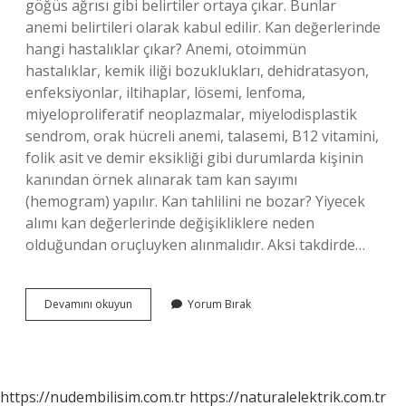
göğüs ağrısı gibi belirtiler ortaya çıkar. Bunlar
anemi belirtileri olarak kabul edilir. Kan değerlerinde
hangi hastalıklar çıkar? Anemi, otoimmün
hastalıklar, kemik iliği bozuklukları, dehidratasyon,
enfeksiyonlar, iltihaplar, lösemi, lenfoma,
miyeloproliferatif neoplazmalar, miyelodisplastik
sendrom, orak hücreli anemi, talasemi, B12 vitamini,
folik asit ve demir eksikliği gibi durumlarda kişinin
kanından örnek alınarak tam kan sayımı
(hemogram) yapılır. Kan tahlilini ne bozar? Yiyecek
alımı kan değerlerinde değişikliklere neden
olduğundan oruçluyken alınmalıdır. Aksi takdirde…
Kan
Devamını okuyun
Yorum Bırak
Değerleri
Neden
Bozuk
Çıkar
https://nudembilisim.com.tr
https://naturalelektrik.com.tr