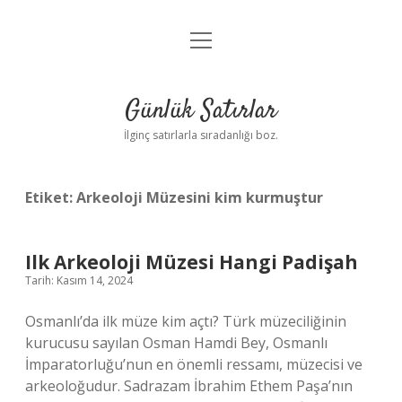
menüyü
Anasayfa
aç
Gizlilik Politikası
Günlük Satırlar
Yasal Uyarı
İlginç satırlarla sıradanlığı boz.
Hakkımızda
Etiket:
Arkeoloji Müzesini kim kurmuştur
Ilk Arkeoloji Müzesi Hangi Padişah
Tarih: Kasım 14, 2024
Osmanlı’da ilk müze kim açtı? Türk müzeciliğinin
kurucusu sayılan Osman Hamdi Bey, Osmanlı
İmparatorluğu’nun en önemli ressamı, müzecisi ve
arkeoloğudur. Sadrazam İbrahim Ethem Paşa’nın