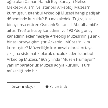
oğlu olan Osman Hamdi Bey, Sanayi-i Nefise
Mektep-i Alisi’ni ve İstanbul Arkeoloji Müzesi’ni
kurmuştur. İstanbul Arkeoloji Müzesi hangi padişah
döneminde kuruldu? Bu makaledeki Tuğra, klasik
binayı inşa ettiren Osmanlı Sultanı II. Abdülhamid’e
aittir. 1903’te kuzey kanadının ve 1907’de güney
kanadının eklenmesiyle Arkeoloji Müzesi’nin şu anki
binası ortaya çıkmıştır. Arkeoloji Müzesi’ni kim
kurmuştur? Müzeciliğin kurumsal olarak ortaya
çıkışına sistematik olarak öncülük eden İstanbul
Arkeoloji Müzesi, 1869 yılında “Müze-i Hümayun”
yani İmparatorluk Müzesi adıyla kuruldu. Türk
müzeciliğinde bir…
Ilk
Devamını okuyun
Yorum Bırak
Arkeoloji
Müzesi
Hangi
Padişah