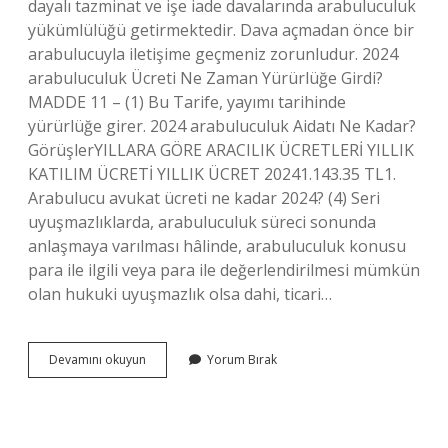
dayalı tazminat ve işe iade davalarında arabuluculuk
yükümlülüğü getirmektedir. Dava açmadan önce bir
arabulucuyla iletişime geçmeniz zorunludur. 2024
arabuluculuk Ücreti Ne Zaman Yürürlüğe Girdi?
MADDE 11 – (1) Bu Tarife, yayımı tarihinde
yürürlüğe girer. 2024 arabuluculuk Aidatı Ne Kadar?
GörüşlerYILLARA GÖRE ARACILIK ÜCRETLERİ YILLIK
KATILIM ÜCRETİ YILLIK ÜCRET 20241.143.35 TL1.
Arabulucu avukat ücreti ne kadar 2024? (4) Seri
uyuşmazlıklarda, arabuluculuk süreci sonunda
anlaşmaya varılması hâlinde, arabuluculuk konusu
para ile ilgili veya para ile değerlendirilmesi mümkün
olan hukuki uyuşmazlık olsa dahi, ticari…
Hangi
Devamını okuyun
Yorum Bırak
Davalarda
Arabuluculuk
Zorunlu
2024