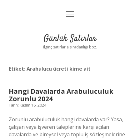
menüyü
Anasayfa
aç
Gizlilik Politikası
Günlük Satırlar
Yasal Uyarı
İlginç satırlarla sıradanlığı boz.
Hakkımızda
Etiket:
Arabulucu ücreti kime ait
Hangi Davalarda Arabuluculuk
Zorunlu 2024
Tarih: Kasım 16, 2024
Zorunlu arabuluculuk hangi davalarda var? Yasa,
çalışan veya işveren taleplerine karşı açılan
davalarda ve bireysel veya toplu iş sözleşmelerine