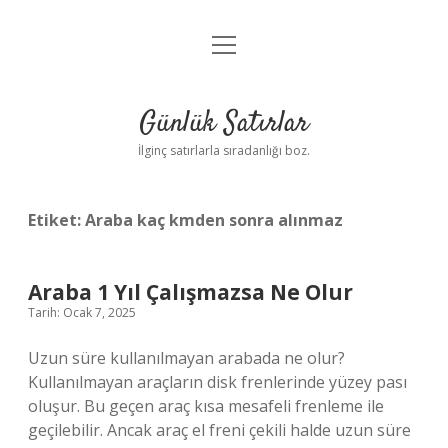
menüyü
Anasayfa
aç
Gizlilik Politikası
Günlük Satırlar
Yasal Uyarı
İlginç satırlarla sıradanlığı boz.
Hakkımızda
Etiket:
Araba kaç kmden sonra alınmaz
Araba 1 Yıl Çalışmazsa Ne Olur
Tarih: Ocak 7, 2025
Uzun süre kullanılmayan arabada ne olur?
Kullanılmayan araçların disk frenlerinde yüzey pası
oluşur. Bu geçen araç kısa mesafeli frenleme ile
geçilebilir. Ancak araç el freni çekili halde uzun süre