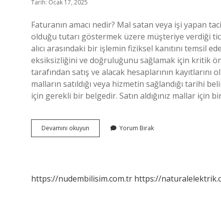
Tarih: Ocak 17, 2025
Faturanın amacı nedir? Mal satan veya işi yapan tacir
olduğu tutarı göstermek üzere müşteriye verdiği ticari
alıcı arasındaki bir işlemin fiziksel kanıtını temsil e
eksiksizliğini ve doğruluğunu sağlamak için kritik 
tarafından satış ve alacak hesaplarının kayıtlarını o
malların satıldığı veya hizmetin sağlandığı tarihi beli
için gerekli bir belgedir. Satın aldığınız mallar için bi
Fatura
Devamını okuyun
Yorum Bırak
Neden
Verilir
https://nudembilisim.com.tr
https://naturalelektrik.