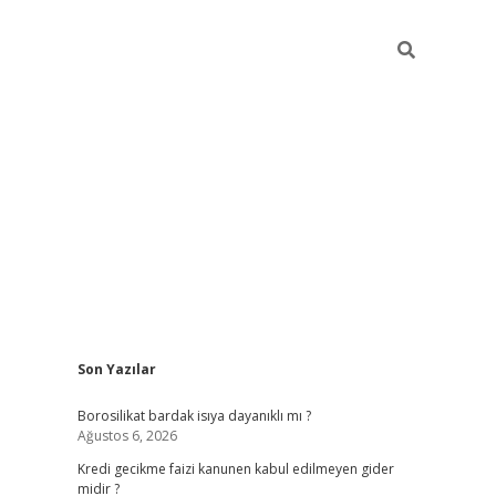
Sidebar
Son Yazılar
vdcasino
Borosilikat bardak isıya dayanıklı mı ?
Ağustos 6, 2026
Kredi gecikme faizi kanunen kabul edilmeyen gider
midir ?