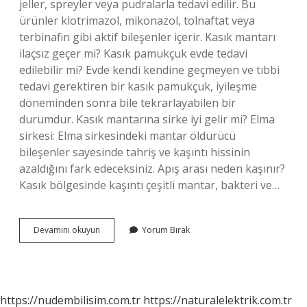
jeller, spreyler veya pudralarla tedavi edilir. Bu
ürünler klotrimazol, mikonazol, tolnaftat veya
terbinafin gibi aktif bileşenler içerir. Kasık mantarı
ilaçsız geçer mi? Kasık pamukçuk evde tedavi
edilebilir mi? Evde kendi kendine geçmeyen ve tıbbi
tedavi gerektiren bir kasık pamukçuk, iyileşme
döneminden sonra bile tekrarlayabilen bir
durumdur. Kasık mantarına sirke iyi gelir mi? Elma
sirkesi: Elma sirkesindeki mantar öldürücü
bileşenler sayesinde tahriş ve kaşıntı hissinin
azaldığını fark edeceksiniz. Apış arası neden kaşınır?
Kasık bölgesinde kaşıntı çeşitli mantar, bakteri ve…
Kasık
Devamını okuyun
Yorum Bırak
Kaşıntısı
Evde
Nasıl
Geçer
https://nudembilisim.com.tr
https://naturalelektrik.com.tr