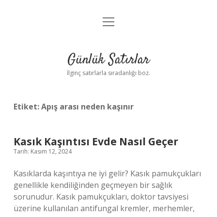
menüyü
Anasayfa
aç
Gizlilik Politikası
Günlük Satırlar
Yasal Uyarı
İlginç satırlarla sıradanlığı boz.
Hakkımızda
Etiket:
Apış arası neden kaşınır
Kasık Kaşıntısı Evde Nasıl Geçer
Tarih: Kasım 12, 2024
Kasıklarda kaşıntıya ne iyi gelir? Kasık pamukçukları
genellikle kendiliğinden geçmeyen bir sağlık
sorunudur. Kasık pamukçukları, doktor tavsiyesi
üzerine kullanılan antifungal kremler, merhemler,