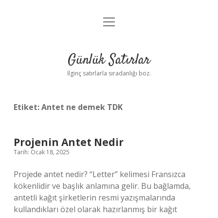
menüyü
Anasayfa
aç
Gizlilik Politikası
Günlük Satırlar
Yasal Uyarı
İlginç satırlarla sıradanlığı boz.
Hakkımızda
Etiket:
Antet ne demek TDK
Projenin Antet Nedir
Tarih: Ocak 18, 2025
Projede antet nedir? “Letter” kelimesi Fransızca
kökenlidir ve başlık anlamına gelir. Bu bağlamda,
antetli kağıt şirketlerin resmi yazışmalarında
kullandıkları özel olarak hazırlanmış bir kağıt