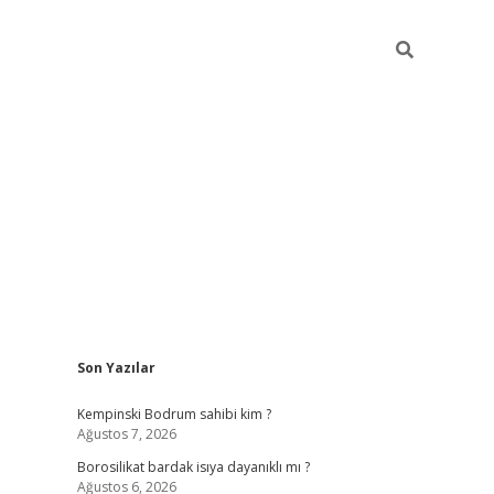
Sidebar
Son Yazılar
vdcasino
Kempinski Bodrum sahibi kim ?
Ağustos 7, 2026
Borosilikat bardak isıya dayanıklı mı ?
Ağustos 6, 2026