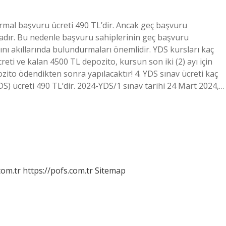
ormal başvuru ücreti 490 TL’dir. Ancak geç başvuru
dır. Bu nedenle başvuru sahiplerinin geç başvuru
ı akıllarında bulundurmaları önemlidir. YDS kursları kaç
creti ve kalan 4500 TL depozito, kursun son iki (2) ayı için
ozito ödendikten sonra yapılacaktır! 4. YDS sınav ücreti kaç
DS) ücreti 490 TL’dir. 2024-YDS/1 sınav tarihi 24 Mart 2024,…
com.tr
https://pofs.com.tr
Sitemap