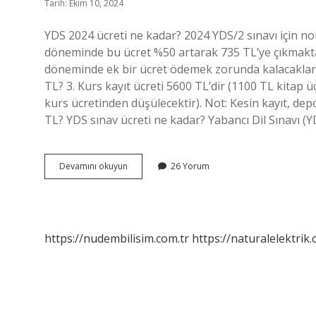
Tarih: Ekim 10, 2024
YDS 2024 ücreti ne kadar? 2024 YDS/2 sınavı için n
döneminde bu ücret %50 artarak 735 TL’ye çıkmakta
döneminde ek bir ücret ödemek zorunda kalacakların
TL? 3. Kurs kayıt ücreti 5600 TL’dir (1100 TL kitap ü
kurs ücretinden düşülecektir). Not: Kesin kayıt, dep
TL? YDS sınav ücreti ne kadar? Yabancı Dil Sınavı (Y
Yds
Devamını okuyun
26 Yorum
Kurs
Ücreti
Ne
Kadar
https://nudembilisim.com.tr
https://naturalelektrik.