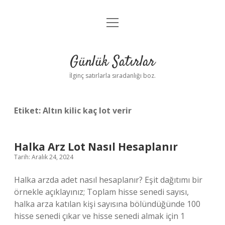
menüyü
Anasayfa
aç
Gizlilik Politikası
Günlük Satırlar
Yasal Uyarı
İlginç satırlarla sıradanlığı boz.
Hakkımızda
Etiket:
Altın kilic kaç lot verir
Halka Arz Lot Nasıl Hesaplanır
Tarih: Aralık 24, 2024
Halka arzda adet nasıl hesaplanır? Eşit dağıtımı bir
örnekle açıklayınız; Toplam hisse senedi sayısı,
halka arza katılan kişi sayısına bölündüğünde 100
hisse senedi çıkar ve hisse senedi almak için 1