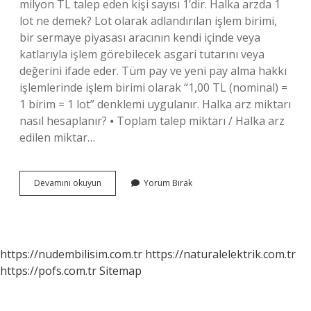
milyon TL talep eden kişi sayısı 1’dir. Halka arzda 1
lot ne demek? Lot olarak adlandırılan işlem birimi,
bir sermaye piyasası aracının kendi içinde veya
katlarıyla işlem görebilecek asgari tutarını veya
değerini ifade eder. Tüm pay ve yeni pay alma hakkı
işlemlerinde işlem birimi olarak “1,00 TL (nominal) =
1 birim = 1 lot” denklemi uygulanır. Halka arz miktarı
nasıl hesaplanır? ⦁ Toplam talep miktarı / Halka arz
edilen miktar…
Halka
Devamını okuyun
Yorum Bırak
Arz
Lot
Nasıl
Hesaplanır
https://nudembilisim.com.tr
https://naturalelektrik.com.tr
https://pofs.com.tr
Sitemap