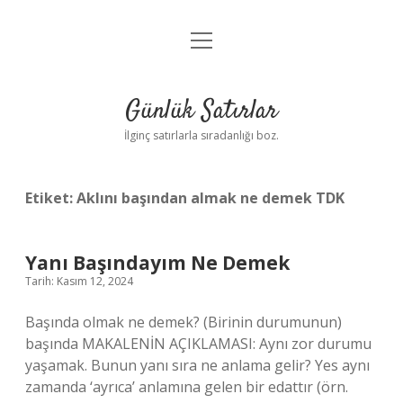
menüyü
Anasayfa
aç
Gizlilik Politikası
Günlük Satırlar
Yasal Uyarı
İlginç satırlarla sıradanlığı boz.
Hakkımızda
Etiket:
Aklını başından almak ne demek TDK
Yanı Başındayım Ne Demek
Tarih: Kasım 12, 2024
Başında olmak ne demek? (Birinin durumunun)
başında MAKALENİN AÇIKLAMASI: Aynı zor durumu
yaşamak. Bunun yanı sıra ne anlama gelir? Yes aynı
zamanda ‘ayrıca’ anlamına gelen bir edattır (örn.