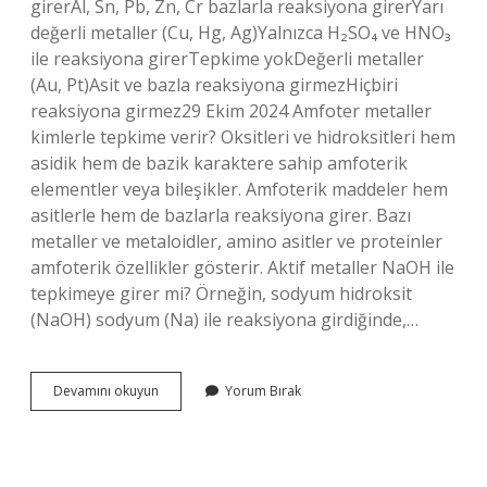
girerAl, Sn, Pb, Zn, Cr bazlarla reaksiyona girerYarı
değerli metaller (Cu, Hg, Ag)Yalnızca H₂SO₄ ve HNO₃
ile reaksiyona girerTepkime yokDeğerli metaller
(Au, Pt)Asit ve bazla reaksiyona girmezHiçbiri
reaksiyona girmez29 Ekim 2024 Amfoter metaller
kimlerle tepkime verir? Oksitleri ve hidroksitleri hem
asidik hem de bazik karaktere sahip amfoterik
elementler veya bileşikler. Amfoterik maddeler hem
asitlerle hem de bazlarla reaksiyona girer. Bazı
metaller ve metaloidler, amino asitler ve proteinler
amfoterik özellikler gösterir. Aktif metaller NaOH ile
tepkimeye girer mi? Örneğin, sodyum hidroksit
(NaOH) sodyum (Na) ile reaksiyona girdiğinde,…
Aktif
Devamını okuyun
Yorum Bırak
Metaller
Kimlerle
Tepkimeye
Girer