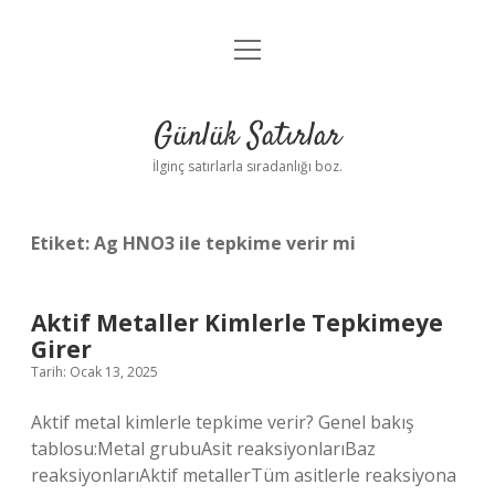
menüyü
Anasayfa
aç
Gizlilik Politikası
Günlük Satırlar
Yasal Uyarı
İlginç satırlarla sıradanlığı boz.
Hakkımızda
Etiket:
Ag HNO3 ile tepkime verir mi
Aktif Metaller Kimlerle Tepkimeye
Girer
Tarih: Ocak 13, 2025
Aktif metal kimlerle tepkime verir? Genel bakış
tablosu:Metal grubuAsit reaksiyonlarıBaz
reaksiyonlarıAktif metallerTüm asitlerle reaksiyona