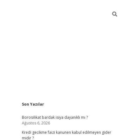
Sidebar
Son Yazılar
vdcasino
Borosilikat bardak isıya dayanıklı mı ?
Ağustos 6, 2026
Kredi gecikme faizi kanunen kabul edilmeyen gider
midir ?