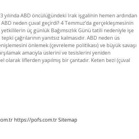
03 yılında ABD öncülüğündeki Irak işgalinin hemen ardından
r. ABD neden çuval geçirdi? 4 Temmuz’da gerçekleşmesinin
etkililerin üç günlük Bağımsızlık Günü tatili nedeniyle işe
 tepki çağrılarının yanıtsız kalmasıdır. ABD neden üs
şlemesini önlemek (çevreleme politikası) ve büyük savaşı
ılamak amacıyla üslerini ve tesislerini yeniden
 olarak liflerden yapılmış bir çantadır. Keten bezi (çuval
com.tr
https://pofs.com.tr
Sitemap