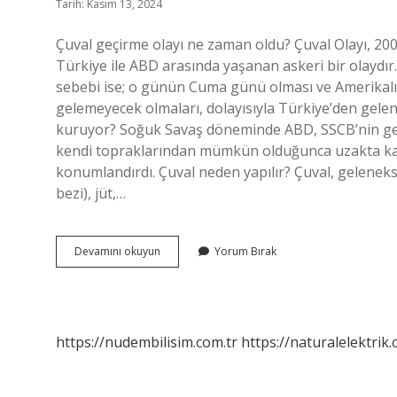
Tarih: Kasım 13, 2024
Çuval geçirme olayı ne zaman oldu? Çuval Olayı, 20
Türkiye ile ABD arasında yaşanan askeri bir olaydı
sebebi ise; o günün Cuma günü olması ve Amerikalı y
gelemeyecek olmaları, dolayısıyla Türkiye’den gelen
kuruyor? Soğuk Savaş döneminde ABD, SSCB’nin geni
kendi topraklarından mümkün olduğunca uzakta karş
konumlandırdı. Çuval neden yapılır? Çuval, geleneksel
bezi), jüt,…
Çuval
Devamını okuyun
Yorum Bırak
Olayı
Ne
Zaman
Oldu
https://nudembilisim.com.tr
https://naturalelektrik.